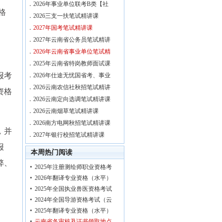
．
2026年事业单位联考B类【社
格
．
2026三支一扶笔试精讲课
．
2027年国考笔试精讲课
．
2027年云南省公务员笔试精讲
．
2026年云南省事业单位笔试精
．
2025年云南省特岗教师面试课
报考
．
2026年仕途无忧国省考、事业
．
2026云南农信社秋招笔试精讲
资格
．
2026云南定向选调笔试精讲课
．
2026云南烟草笔试精讲课
．
2026南方电网秋招笔试精讲课
，并
．
2027年银行校招笔试精讲课
报
本周热门阅读
弊、
2025年注册测绘师职业资格考
2026年翻译专业资格（水平）
2025年全国执业兽医资格考试
2024年全国导游资格考试（云
2025年翻译专业资格（水平）
云南省各审核及证书领取地点