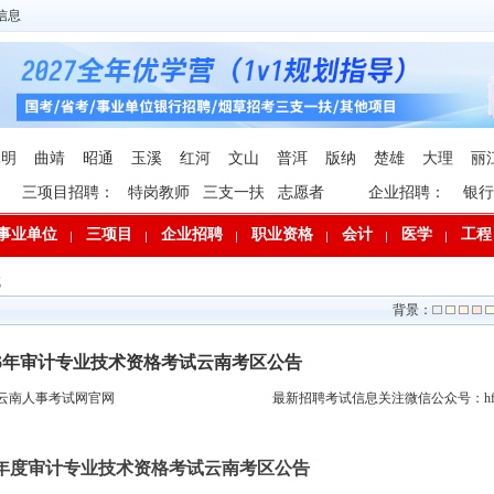
信息
昆明
曲靖
昭通
玉溪
红河
文山
普洱
版纳
楚雄
大理
丽
三项目招聘：
特岗教师
三支一扶
志愿者
企业招聘：
银行
事业单位
三项目
企业招聘
职业资格
会计
医学
工程
试
背景：
26年审计专业技术资格考试云南考区公告
云南人事考试网官网
最新招聘考试信息关注微信公众号：hfp
26年度审计专业技术资格考试云南考区公告