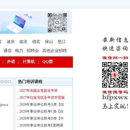
江
迪庆
临沧
德宏
保山
怒江
通信
电力
招聘会
其他企业招聘
外语
计算机
QQ群
热门培训课程
．
2027年央国企笔面全年班
．
2027年仕途无忧全年优学营新
．
2026年事业单位联考A类【综
xwx
．
2026年事业单位联考C类【自
．
2026年事业单位联考D类【中
．
2026年事业单位联考E类网课