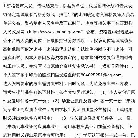
1.资格复审人员。笔试结束后，以县为单位，根据招聘计划和笔试成
绩确定笔试最低合格分数线，按照1:2的比例确定进入资格复审人员名
单并公布。资格复审人员名单及面试时间、地点等相关事宜在西盟县
人民政府网（https://www.ximeng.gov.cn/）公布。资格复审出现放弃
或不合格人员的岗位，在最低控制分数线以上，按该岗位笔试成绩从
高到低顺序依次递补，递补后仍未达到面试比例的岗位不再递补，可
据实面试。因本人原因放弃资格复审的，请在接到资格复审通知时告
知工作人员，并填写《自愿放弃资格复审承诺书》（模板见附件4），
个人签字按手印后拍照或扫描发送至邮箱864025251@qq.com。
进入资格复审的考生需提供材料：因时间紧，为避免考生来回奔波，
请考生提前准备好以下材料，如有变动另行通知。（1）本人身份证原
件及复印件各一式一份；（2）毕业证原件及复印件各一式一份（未领
到毕业证的应届毕业生，可用学校出具证明加盖公章暂代，正式聘用
时必须出示原件方可聘用）；（3）学位证原件及复印件各一式一份。
（未领到毕业证的应届毕业生，可用学校出具证明加盖公章暂代，正
式聘用时必须出示原件方可聘用）；（4）学历认证报告一式一份。已