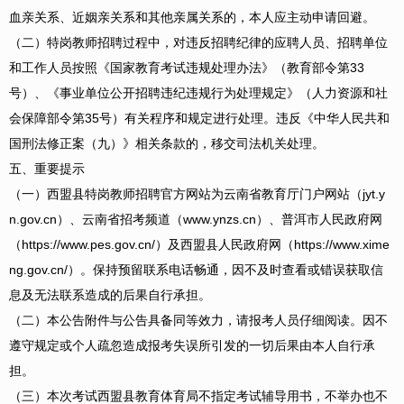
血亲关系、近姻亲关系和其他亲属关系的，本人应主动申请回避。
（二）特岗教师招聘过程中，对违反招聘纪律的应聘人员、招聘单位
和工作人员按照《国家教育考试违规处理办法》（教育部令第33
号）、《事业单位公开招聘违纪违规行为处理规定》（人力资源和社
会保障部令第35号）有关程序和规定进行处理。违反《中华人民共和
国刑法修正案（九）》相关条款的，移交司法机关处理。
五、重要提示
（一）西盟县特岗教师招聘官方网站为云南省教育厅门户网站（jyt.y
n.gov.cn）、云南省招考频道（www.ynzs.cn）、普洱市人民政府网
（https://www.pes.gov.cn/）及西盟县人民政府网（https://www.xime
ng.gov.cn/）。保持预留联系电话畅通，因不及时查看或错误获取信
息及无法联系造成的后果自行承担。
（二）本公告附件与公告具备同等效力，请报考人员仔细阅读。因不
遵守规定或个人疏忽造成报考失误所引发的一切后果由本人自行承
担。
（三）本次考试西盟县教育体育局不指定考试辅导用书，不举办也不