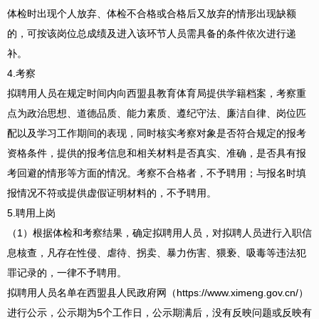
体检时出现个人放弃、体检不合格或合格后又放弃的情形出现缺额
的，可按该岗位总成绩及进入该环节人员需具备的条件依次进行递
补。
4.考察
拟聘用人员在规定时间内向西盟县教育体育局提供学籍档案，考察重
点为政治思想、道德品质、能力素质、遵纪守法、廉洁自律、岗位匹
配以及学习工作期间的表现，同时核实考察对象是否符合规定的报考
资格条件，提供的报考信息和相关材料是否真实、准确，是否具有报
考回避的情形等方面的情况。考察不合格者，不予聘用；与报名时填
报情况不符或提供虚假证明材料的，不予聘用。
5.聘用上岗
（1）根据体检和考察结果，确定拟聘用人员，对拟聘人员进行入职信
息核查，凡存在性侵、虐待、拐卖、暴力伤害、猥亵、吸毒等违法犯
罪记录的，一律不予聘用。
拟聘用人员名单在西盟县人民政府网（https://www.ximeng.gov.cn/）
进行公示，公示期为5个工作日，公示期满后，没有反映问题或反映有