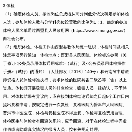
3.体检
（1）确定体检人员。按照岗位总成绩从高分到低分依次确定参加体检
人选，参加体检人数与分学科岗位设置数的比例为1：1。确定的参加
体检人员名单通过西盟县人民政府网（https://www.ximeng.gov.cn/）
向社会公布。
（2）组织体检。体检工作由西盟县教体局统一组织，体检时间及相关
注意事项另行通知，体检地点：西盟县人民医院。体检标准参照《关
于修订<公务员录用体检通用标准>（试行）及<公务员录用体检操作
手册>（试行）的通知》（人社部发〔2016〕140号）和云南省申请教
师资格人员体检标准执行，要求体检的医院具备二级乙等（含）以上
资质。体检须开展吸毒人员的排查检查，吸毒人员一经确认，不予聘
用。对体检结果有异议的，应在接到体检结论通知之日起5个工作日内
提出复检申请，按规定进行一次复检，复检医院为普洱市人民医院、
普洱市中医医院，体检与复检医院不得重复，体检与复检费用自理。
体检医生与体检者有回避关系的，应予回避。对于在体检过程中弄虚
作假或者隐瞒真实情况的报考人员，按有关规定处理。