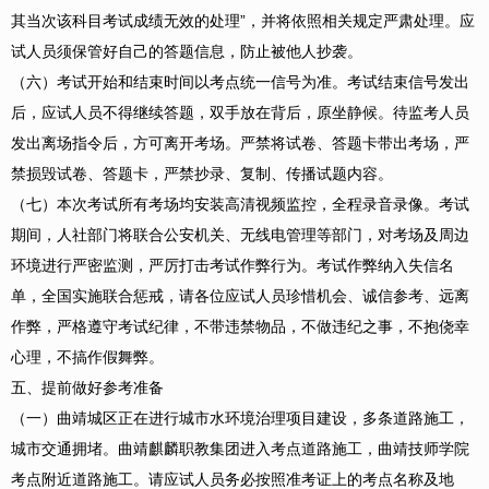
其当次该科目考试成绩无效的处理”，并将依照相关规定严肃处理。应
试人员须保管好自己的答题信息，防止被他人抄袭。
（六）考试开始和结束时间以考点统一信号为准。考试结束信号发出
后，应试人员不得继续答题，双手放在背后，原坐静候。待监考人员
发出离场指令后，方可离开考场。严禁将试卷、答题卡带出考场，严
禁损毁试卷、答题卡，严禁抄录、复制、传播试题内容。
（七）本次考试所有考场均安装高清视频监控，全程录音录像。考试
期间，人社部门将联合公安机关、无线电管理等部门，对考场及周边
环境进行严密监测，严厉打击考试作弊行为。考试作弊纳入失信名
单，全国实施联合惩戒，请各位应试人员珍惜机会、诚信参考、远离
作弊，严格遵守考试纪律，不带违禁物品，不做违纪之事，不抱侥幸
心理，不搞作假舞弊。
五、提前做好参考准备
（一）曲靖城区正在进行城市水环境治理项目建设，多条道路施工，
城市交通拥堵。曲靖麒麟职教集团进入考点道路施工，曲靖技师学院
考点附近道路施工。请应试人员务必按照准考证上的考点名称及地