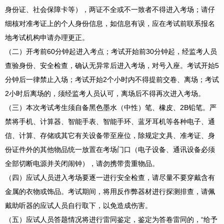
身份证、社会保障卡等），两证不全或不一致者不得进入考场；请仔
细核对准考证上的个人身份信息，如信息有误，应在考试前联系报名
地考试机构申请办理更正。
（二）开考前60分钟起进入考点；考试开始前30分钟起，经监考人员
查验身份、安全检查，确认无异常后进入考场，对号入座。考试开始5
分钟后一律禁止入场；考试开始2个小时内不得提前交卷、离场；考试
2小时后离场的，须经监考人员认可，离场后不得再次进入考场。
（三）本次考试考生须自备黑色墨水（中性）笔、橡皮、2B铅笔。严
禁将手机、计算器、智能手表、智能手环、蓝牙耳机等各种电子、通
信、计算、存储或其它有关设备带至座位，除规定文具、准考证、身
份证件外的其他物品统一放置在考场门口（电子设备、通讯设备必须
全部切断电源并关闭闹钟），请勿携带贵重物品。
（四）应试人员进入考场要逐一进行安全检查，请尽量不要穿戴含有
金属的衣物或饰品。考试期间，将用反作弊器材进行探测排查，请佩
戴助听器的应试人员自行取下，以免造成伤害。
（五）应试人员答题情况将进行雷同鉴定，鉴定为答卷雷同的，“给予