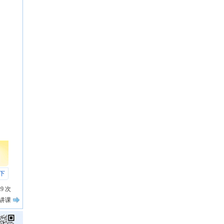
下
29
次
精讲课