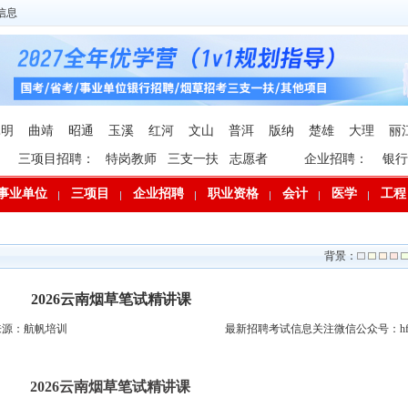
信息
昆明
曲靖
昭通
玉溪
红河
文山
普洱
版纳
楚雄
大理
丽
三项目招聘：
特岗教师
三支一扶
志愿者
企业招聘：
银行
事业单位
三项目
企业招聘
职业资格
会计
医学
工程
背景：
2026云南烟草笔试精讲课
来源：航帆培训
最新招聘考试信息关注微信公众号：hfp
2026云南烟草笔试精讲课