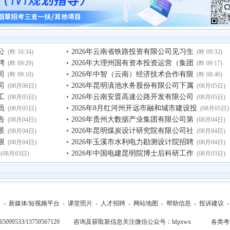
公
2026年云南省铁路投资有限公司见习生
(昨 16:34)
(昨 09:32)
聘
2026年大理州国有资本投资运营（集团
(昨 09:29)
(昨 09:17)
司
2026年中智（云南）经济技术合作有限
(昨 09:10)
(昨 08:46)
司
2026年昆明滇池水务股份有限公司下属
(08月06日)
(08月05日)
工
2026年云南安晋高速公路开发有限公司
(08月05日)
(08月05日)
员
2026年8月红河州开远市融和城市建设投
(08月05日)
(08月05日)
告
2026年贵州大数据产业集团有限公司第
(08月04日)
(08月04日)
景
2026年昆明煤炭设计研究院有限公司社
(08月04日)
(08月04日)
限
2026年玉溪市水利电力勘测设计院招聘
(08月04日)
(08月04日)
2026年中国电建昆明院博士后科研工作
(08月03日)
(08月03日)
们
-
新媒体/短视频平台
-
课堂照片
-
人才招聘
-
网站地图
-
帮助信息
-
投诉建议
-65099533/13759567129 咨询及获取新信息关注微信公众号：hfpxwx
各类考