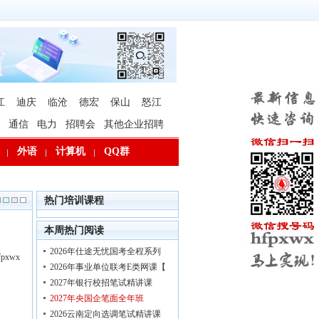
江
迪庆
临沧
德宏
保山
怒江
通信
电力
招聘会
其他企业招聘
外语
计算机
QQ群
热门培训课程
本周热门阅读
2026年仕途无忧国考全程系列
xwx
2026年事业单位联考E类网课【
2027年银行校招笔试精讲课
2027年央国企笔面全年班
2026云南定向选调笔试精讲课