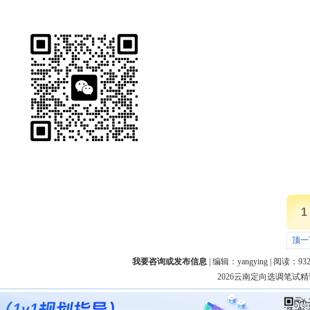
1
顶一
我要咨询或发布信息
| 编辑：
yangying
| 阅读：
93
2026云南定向选调笔试