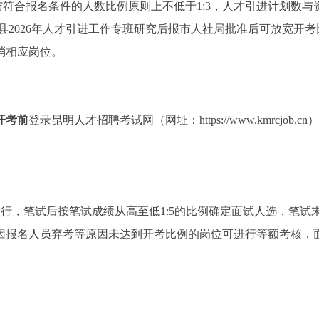
与符合报名条件的人数比例原则上不低于1:3，人才引进计划数与
良县2026年人才引进工作专班研究后报市人社局批准后可放宽开考
消相应岗位。
至开考前
登录昆明人才招聘考试网（网址：https://www.kmrcjob.cn
行，笔试后按笔试成绩从高至低1:5的比例确定面试人选，笔试
因报名人员弃考等原因未达到开考比例的岗位可进行等额考核，