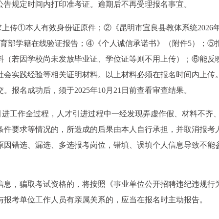
公告规定时间内打印准考证。逾期后不再受理报名事宜。
求上传①本人有效身份证原件；②《昆明市宜良县教体系统2026
教育部学籍在线验证报告；④《个人诚信承诺书》（附件5）；⑤
料（若因学校尚未发放毕业证、学位证等则不用上传）；⑥能反
社会实践经验等相关证明材料。以上材料必须在报名时间内上传
报名成功后，须于2025年10月21日前查看审查结果。
才引进工作全过程，人才引进过程中一经发现弄虚作假、材料不齐
条件要求等情况的，所造成的后果由本人自行承担，并取消报考
原因错选、漏选、多选报考岗位，错填、误填个人信息导致不能
信息，骗取考试资格的，将按照《事业单位公开招聘违纪违规行
与报考单位工作人员有亲属关系的，应当在报名时主动报告。