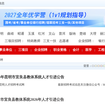
信息
昆明
曲靖
昭通
玉溪
红河
文山
普洱
版纳
楚雄
大理
丽
三项目招聘：
特岗教师
三支一扶
志愿者
企业招聘：
银行
事业单位
三项目
企业招聘
职业资格
会计
医学
工程
招聘
背景：
26年昆明市宜良县教体系统人才引进公告
昆明人才招聘考试网
最新招聘考试信息关注微信公众号：hfp
市宜良县教体系统2026年人才引进公告