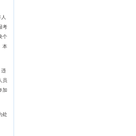
年人
报考
映个
。本
、违
人员
参加
为处