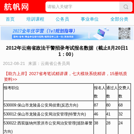
首页
培训课程
公务员
事业单位
全部分类
2012年云南省政法干警招录考试报名数据（截止8月20日1
1：00）
2012-08-21
来源：云南省公务员局
【助力上岸】2027省考笔试精讲课，七大模块系统精讲，15册纸质
资料>>
报考职位
报名人
通过人
交费人
数
数
数
530009:保山市龙陵县公安局侦查(反恐方向)
87
80
68
530012:保山市龙陵县公安局治安管理(特警方向)
46
41
32
530022:西双版纳州景洪市公安局治安管理(巡防暴警
38
28
24
方向)