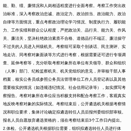
能、勤、绩、廉情况和人岗相适程度进行全面考察。考察工作突出政
治标准，深入考察政治忠诚、政治定力、政治担当、政治能力、政治
自律等方面情况，重点考察政治理论学习情况、制度执行力、履职能
力、工作实绩和群众公认程度，严把政治关、品行关、能力关、作风
关、廉洁关，坚决杜绝政治素质不合格、道德品行不端正、廉洁操守
不过关的人员进入州级机关。考察组可采取个别谈话、民主测评、实
地走访、同考察对象面谈等方式进行考察，根据需要还可进行专项调
查、延伸考察等，充分听取考察对象所在单位有关领导、群众和组织
（人事）部门、纪检监察机关、机关党组织的意见，并审核干部人事
档案，核实公务员或参照公务员法管理单位工作人员登记表以及其他
需要核实的情况（如违规违纪情况、社会信用记录等），如实撰写考
察报告。考察对象所在单位应当积极支持和配合考察工作，客观真实
地反映考察对象的实际情况。考察结束后，公开遴选机关根据考察情
况和职位要求，集体讨论确定拟遴选转任人员后报州委组织部审核。
报名人员自愿放弃遴选资格的，须在考察结束后3个工作日内提出。
2.体检。
公开遴选机关根据职位需要，组织拟遴选转任人员进行体