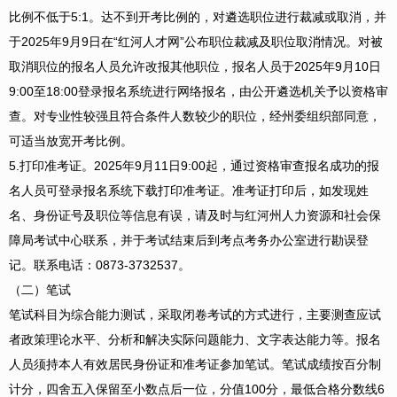
比例不低于5:1。达不到开考比例的，对遴选职位进行裁减或取消，并
于2025年9月9日在“红河人才网”公布职位裁减及职位取消情况。对被
取消职位的报名人员允许改报其他职位，报名人员于2025年9月10日
9:00至18:00登录报名系统进行网络报名，由公开遴选机关予以资格审
查。对专业性较强且符合条件人数较少的职位，经州委组织部同意，
可适当放宽开考比例。
5.
打印准考证
。
2025年9月11日9:00起，通过资格审查报名成功的报
名人员可登录报名系统下载打印准考证。准考证打印后，如发现姓
名、身份证号及职位等信息有误，请及时与红河州人力资源和社会保
障局考试中心联系，并于考试结束后到考点考务办公室进行勘误登
记。联系电话：0873-3732537。
（二）笔试
笔试科目为综合能力测试，采取闭卷考试的方式进行，主要测查应试
者政策理论水平、分析和解决实际问题能力、文字表达能力等。报名
人员须持本人有效居民身份证和准考证参加笔试。笔试成绩按百分制
计分，四舍五入保留至小数点后一位，分值100分，最低合格分数线6