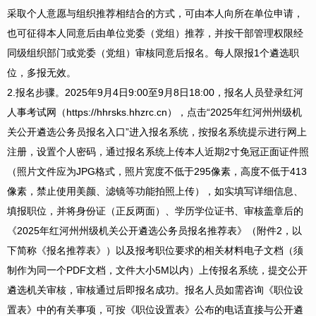
采取个人意愿与组织推荐相结合的方式，可由本人向所在单位申请，
也可征得本人同意后由单位党委（党组）推荐，并按干部管理权限经
同级组织部门或党委（党组）审核同意后报名。每人限报1个遴选职
位，多报无效。
2.
报名步骤
。
2025年9月4日9:00至9月8日18:00，报名人员登录
红河
人事考试网（
https://hhrsks.hhzrc.cn），点击“2025年红河州州级机
关公开遴选公务员报名入口”进入报名系统，按报名系统提示进行网上
注册，设置个人密码，通过报名系统上传本人近期2寸免冠正面证件照
（照片文件应为JPG格式，照片宽度不低于295像素，高度不低于413
像素，禁止使用美颜、滤镜等功能拍照上传），如实填写详细信息、
填报职位，并将身份证（正反两面）、学历学位证书、审核盖章后的
《2025年红河州州级机关公开遴选公务员报名推荐表》（附件2，以
下简称《报名推荐表》）以及报考职位要求的相关材料电子文档（须
制作为同一个PDF文档，文件大小5M以内）上传报名系统，提交公开
遴选机关审核，审核通过后即报名成功。报名人员如需咨询《职位设
置表》中的有关事项，可按《职位设置表》公布的电话直接与公开遴