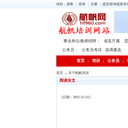
你好，游客
登录
注册
提交咨询或发布
事业单位|教师招聘：
省直厅属
公务员：
公务员考试
选调遴选
首页
培训
公务员
首页
→
关于航帆培训
阅读全文
[日期：0001-01-01]