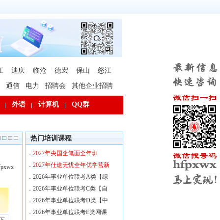
江
迪庆
临沧
德宏
保山
怒江
通信
电力
招聘会
其他企业招聘
外语
计算机
QQ群
热门培训课程
．
2027年央国企笔面全年班
．
2027年仕途无忧全年优学营新
xwx
．
2026年事业单位联考A类【综
．
2026年事业单位联考C类【自
．
2026年事业单位联考D类【中
．
2026年事业单位联考E类网课