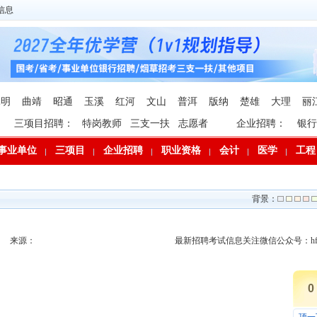
信息
昆明
曲靖
昭通
玉溪
红河
文山
普洱
版纳
楚雄
大理
丽
三项目招聘：
特岗教师
三支一扶
志愿者
企业招聘：
银行
事业单位
三项目
企业招聘
职业资格
会计
医学
工程
背景：
来源：
最新招聘考试信息关注微信公众号：hfp
0