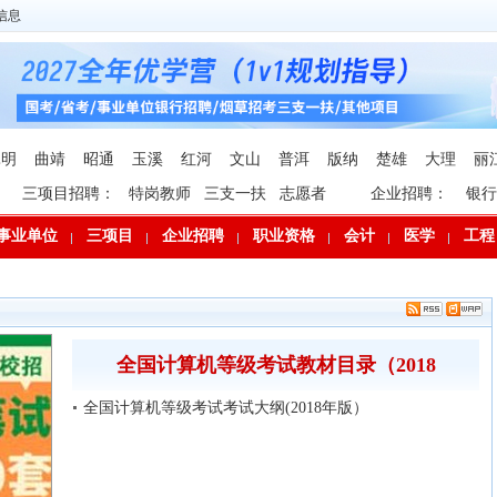
信息
昆明
曲靖
昭通
玉溪
红河
文山
普洱
版纳
楚雄
大理
丽
三项目招聘：
特岗教师
三支一扶
志愿者
企业招聘：
银行
事业单位
三项目
企业招聘
职业资格
会计
医学
工程
全国计算机等级考试教材目录（2018
全国计算机等级考试考试大纲(2018年版）