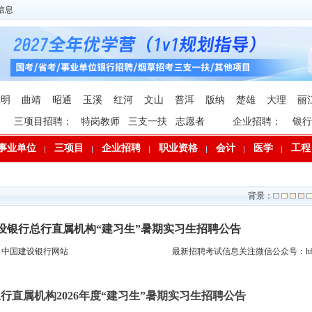
信息
昆明
曲靖
昭通
玉溪
红河
文山
普洱
版纳
楚雄
大理
丽
三项目招聘：
特岗教师
三支一扶
志愿者
企业招聘：
银行
事业单位
三项目
企业招聘
职业资格
会计
医学
工程
背景：
建设银行总行直属机构“建习生”暑期实习生招聘公告
：中国建设银行网站
最新招聘考试信息关注微信公众号：hfp
行直属机构2026年度“建习生”暑期实习生招聘公告