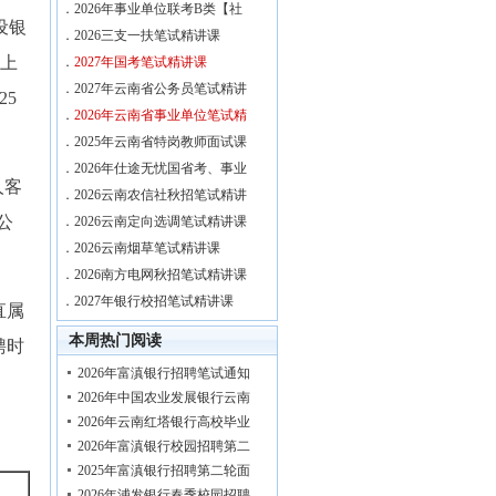
．
2026年事业单位联考B类【社
设银
．
2026三支一扶笔试精讲课
牌上
．
2027年国考笔试精讲课
．
2027年云南省公务员笔试精讲
25
．
2026年云南省事业单位笔试精
．
2025年云南省特岗教师面试课
．
2026年仕途无忧国省考、事业
人客
．
2026云南农信社秋招笔试精讲
公
．
2026云南定向选调笔试精讲课
．
2026云南烟草笔试精讲课
．
2026南方电网秋招笔试精讲课
．
2027年银行校招笔试精讲课
直属
本周热门阅读
聘时
2026年富滇银行招聘笔试通知
2026年中国农业发展银行云南
2026年云南红塔银行高校毕业
2026年富滇银行校园招聘第二
2025年富滇银行招聘第二轮面
2026年浦发银行春季校园招聘