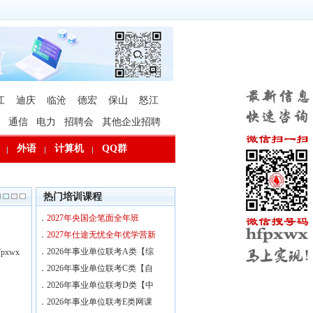
江
迪庆
临沧
德宏
保山
怒江
通信
电力
招聘会
其他企业招聘
外语
计算机
QQ群
热门培训课程
．
2027年央国企笔面全年班
．
2027年仕途无忧全年优学营新
．
2026年事业单位联考A类【综
xwx
．
2026年事业单位联考C类【自
．
2026年事业单位联考D类【中
．
2026年事业单位联考E类网课