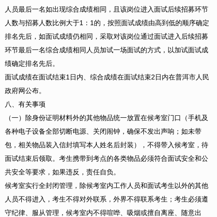
人员最后一名如出现综合成绩相同，且该岗位进入面试后续招募环节
人数与招募人数比例大于1：1的，按照面试成绩由高到低的顺序确定
排名先后，如面试成绩仍相同，采取对该岗位通过面试进入后续招募
环节最后一名综合成绩相同人员加试一场面试的方式，以加试面试成
绩确定排名先后。
面试成绩在面试结束1日内、综合成绩在面试结束2日内在普洱市人民
政府网公布。
八、有关事项
（一）除身份证明材料外的其他物品统一放置在候考室门口（手机及
各种电子设备全部切断电源、关闭闹钟，确保不发出声响；如未带
包，相关物品装入信封填写本人姓名后封装），不得带入候考室，待
面试结束后领取。考生携带到考点的各类物品必须符合面试安全和公
共安全等要求，如果违反，责任自负。
候考室实行全封闭管理，除候考室内工作人员和面试考生以外的其他
人员不得进入，考生不得对外联系，外界不得联系考生；考生必须遵
守纪律、服从管理，候考室内不得喧哗、吸烟或擅自离座、随意出