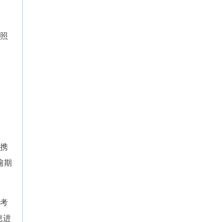
照
携
逾期
考
息进