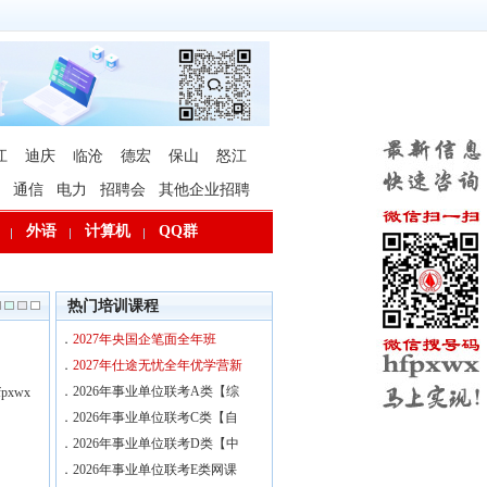
江
迪庆
临沧
德宏
保山
怒江
通信
电力
招聘会
其他企业招聘
外语
计算机
QQ群
热门培训课程
．
2027年央国企笔面全年班
．
2027年仕途无忧全年优学营新
．
2026年事业单位联考A类【综
xwx
．
2026年事业单位联考C类【自
．
2026年事业单位联考D类【中
．
2026年事业单位联考E类网课