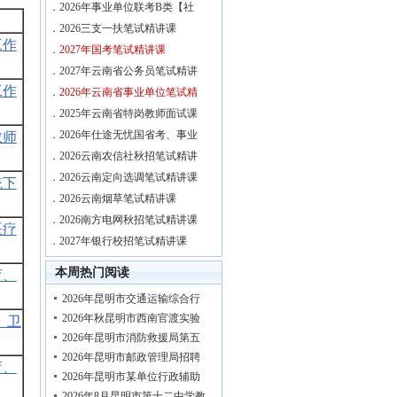
．
2026年事业单位联考B类【社
．
2026三支一扶笔试精讲课
工作
．
2027年国考笔试精讲课
．
2027年云南省公务员笔试精讲
工作
．
2026年云南省事业单位笔试精
．
2025年云南省特岗教师面试课
．
2026年仕途无忧国省考、事业
教师
．
2026云南农信社秋招笔试精讲
．
2026云南定向选调笔试精讲课
统下
．
2026云南烟草笔试精讲课
．
2026南方电网秋招笔试精讲课
医疗
．
2027年银行校招笔试精讲课
本周热门阅读
育、
2026年昆明市交通运输综合行
2026年秋昆明市西南官渡实验
、卫
2026年昆明市消防救援局第五
2026年昆明市邮政管理局招聘
育、
2026年昆明市某单位行政辅助
2026年8月昆明市第十二中学教