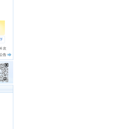
下
66
次
公告