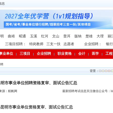
信息
昆明
曲靖
昭通
玉溪
红河
文山
普洱
版纳
楚雄
大理
丽
三项目招聘：
特岗教师
三支一扶
志愿者
企业招聘：
银行
事业单位
三项目
企业招聘
职业资格
会计
医学
工程
招聘
背景：
年昆明市事业单位招聘资格复审、面试公告汇总
来源：航帆网
最新招聘考试信息关注微信公众号：hfp
6年昆明市事业单位资格复审、面试公告汇总