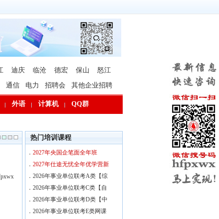
江
迪庆
临沧
德宏
保山
怒江
通信
电力
招聘会
其他企业招聘
外语
计算机
QQ群
热门培训课程
．
2027年央国企笔面全年班
．
2027年仕途无忧全年优学营新
．
2026年事业单位联考A类【综
xwx
．
2026年事业单位联考C类【自
．
2026年事业单位联考D类【中
．
2026年事业单位联考E类网课