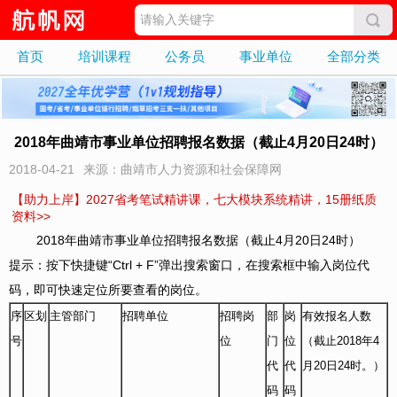
首页
培训课程
公务员
事业单位
全部分类
2018年曲靖市事业单位招聘报名数据（截止4月20日24时）
2018-04-21
来源：曲靖市人力资源和社会保障网
【助力上岸】2027省考笔试精讲课，七大模块系统精讲，15册纸质
资料>>
2018年曲靖市事业单位招聘报名数据（截止4月20日24时）
提示：
按下快捷键“Ctrl + F”弹出搜索窗口，在搜索框中输入岗位代
码，即可快速定位所要查看的岗位。
序
区划
主管部门
招聘单位
招聘岗
部
岗
有效报名人数
号
位
门
位
（截止2018年4
代
代
月20日24时。）
码
码