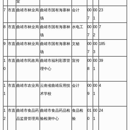
室
7
市直
曲靖市林业局
曲靖市国有海寨林
会计
00
00
23
场
7
1
8
市直
曲靖市林业局
曲靖市国有海寨林
水电工
00
00
7
场
7
2
9
市直
曲靖市林业局
曲靖市国有海寨林
文秘
00
00
185
场
7
3
1
市直
曲靖市民政局
曲靖市福利彩票管
宣传
00
00
39
0
理中心
8
1
1
市直
曲靖市农业局
云南省曲靖应用技
会计
00
00
4
1
术学校
9
1
1
市直
曲靖市食品药
曲靖市食品药品检
食品检
01
00
24
2
品监督管理局
验检测中心
验
0
1