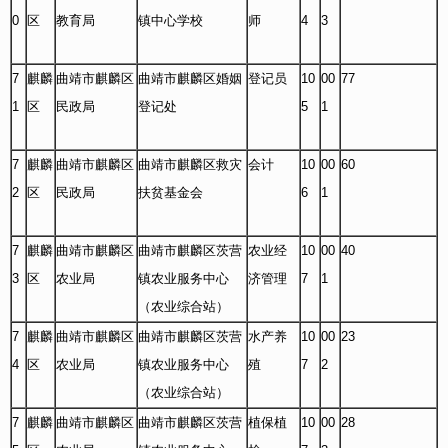
0
区
教育局
镇中心学校
师
4
3
7
麒麟
曲靖市麒麟区
曲靖市麒麟区婚姻
登记员
10
00
77
1
区
民政局
登记处
5
1
7
麒麟
曲靖市麒麟区
曲靖市麒麟区救灾
会计
10
00
60
2
区
民政局
扶贫基金会
6
1
7
麒麟
曲靖市麒麟区
曲靖市麒麟区茨营
农业经
10
00
40
3
区
农业局
镇农业服务中心
济管理
7
1
（农业综合站）
7
麒麟
曲靖市麒麟区
曲靖市麒麟区茨营
水产养
10
00
23
4
区
农业局
镇农业服务中心
殖
7
2
（农业综合站）
7
麒麟
曲靖市麒麟区
曲靖市麒麟区茨营
植保植
10
00
28