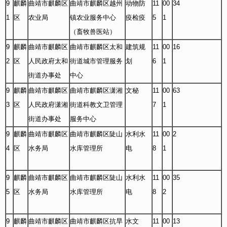
9
麒麟
曲靖市麒麟区
曲靖市麒麟区越州
动物防
11
00
34
1
区
农业局
镇农业服务中心
疫检疫
5
1
（畜牧兽医站）
9
麒麟
曲靖市麒麟区
曲靖市麒麟区太和
建筑规
11
00
16
2
区
人民政府太和
街道城市管理服务
划
6
1
街道办事处
中心
9
麒麟
曲靖市麒麟区
曲靖市麒麟区潇湘
文秘
11
00
63
3
区
人民政府潇湘
街道科教文卫管理
7
1
街道办事处
服务中心
9
麒麟
曲靖市麒麟区
曲靖市麒麟区陡山
水利水
11
00
2
4
区
水务局
水库管理所
电
8
1
9
麒麟
曲靖市麒麟区
曲靖市麒麟区陡山
水利水
11
00
35
5
区
水务局
水库管理所
电
8
2
9
麒麟
曲靖市麒麟区
曲靖市麒麟区抗旱
水文
11
00
13