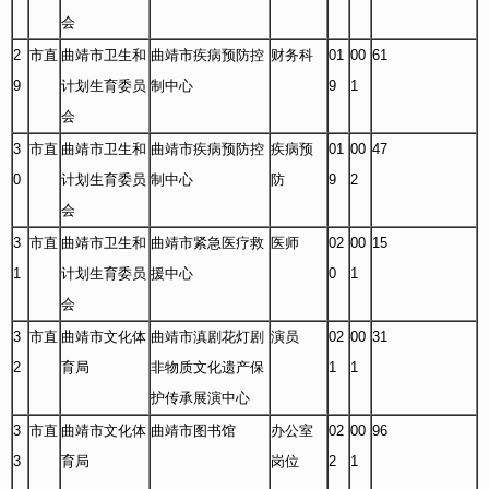
会
2
市直
曲靖市卫生和
曲靖市疾病预防控
财务科
01
00
61
9
计划生育委员
制中心
9
1
会
3
市直
曲靖市卫生和
曲靖市疾病预防控
疾病预
01
00
47
0
计划生育委员
制中心
防
9
2
会
3
市直
曲靖市卫生和
曲靖市紧急医疗救
医师
02
00
15
1
计划生育委员
援中心
0
1
会
3
市直
曲靖市文化体
曲靖市滇剧花灯剧
演员
02
00
31
2
育局
非物质文化遗产保
1
1
护传承展演中心
3
市直
曲靖市文化体
曲靖市图书馆
办公室
02
00
96
3
育局
岗位
2
1