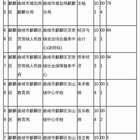
6
麒麟
曲靖市规划局
曲靖市规划局麒麟
文秘
10
00
79
5
区
麒麟分局
分局
1
4
6
麒麟
曲靖市麒麟区
曲靖市麒麟区茨营
经济与
10
00
84
6
区
茨营镇人民政
镇农业综合服务中
会计
2
1
府
心(农经站)
6
麒麟
曲靖市麒麟区
曲靖市麒麟区茨营
劳务经
10
00
94
7
区
茨营镇人民政
镇社会保障服务中
济
3
1
府
心
6
麒麟
曲靖市麒麟区
曲靖市麒麟区东山
美术教
10
00
1
8
区
教育局
镇中心学校
师
4
1
6
麒麟
曲靖市麒麟区
曲靖市麒麟区东山
音乐教
10
00
9
区
教育局
镇中心学校
师
4
2
7
麒麟
曲靖市麒麟区
曲靖市麒麟区东山
语文教
10
00
5