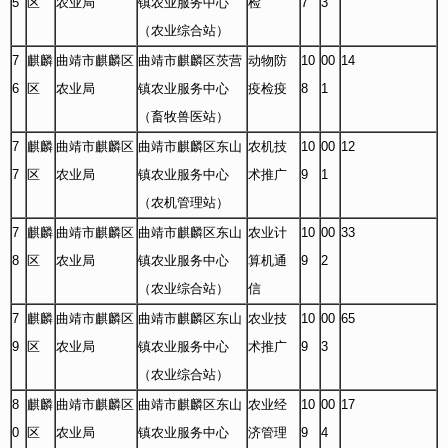
5
区
农业局
镇农业服务中心
检
7
3
（农业综合站）
7
麒麟
曲靖市麒麟区
曲靖市麒麟区茨营
动物防
10
00
14
6
区
农业局
镇农业服务中心
疫检疫
8
1
（畜牧兽医站）
7
麒麟
曲靖市麒麟区
曲靖市麒麟区东山
农机技
10
00
12
7
区
农业局
镇农业服务中心
术推广
9
1
（农机管理站）
7
麒麟
曲靖市麒麟区
曲靖市麒麟区东山
农业计
10
00
33
8
区
农业局
镇农业服务中心
算机通
9
2
（农业综合站）
信
7
麒麟
曲靖市麒麟区
曲靖市麒麟区东山
农业技
10
00
65
9
区
农业局
镇农业服务中心
术推广
9
3
（农业综合站）
8
麒麟
曲靖市麒麟区
曲靖市麒麟区东山
农业经
10
00
17
0
区
农业局
镇农业服务中心
济管理
9
4