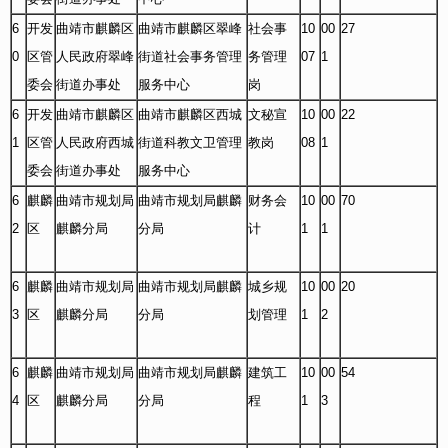
6
开发
曲靖市麒麟区
曲靖市麒麟区翠峰
社会事
10
00
27
0
区管
人民政府翠峰
街道社会事务管理
务管理
07
1
委会
街道办事处
服务中心
岗
6
开发
曲靖市麒麟区
曲靖市麒麟区西城
文秘宣
10
00
22
1
区管
人民政府西城
街道科教文卫管理
教岗
08
1
委会
街道办事处
服务中心
6
麒麟
曲靖市规划局
曲靖市规划局麒麟
财务会
10
00
70
2
区
麒麟分局
分局
计
1
1
6
麒麟
曲靖市规划局
曲靖市规划局麒麟
城乡规
10
00
20
3
区
麒麟分局
分局
划管理
1
2
6
麒麟
曲靖市规划局
曲靖市规划局麒麟
建筑工
10
00
54
4
区
麒麟分局
分局
程
1
3