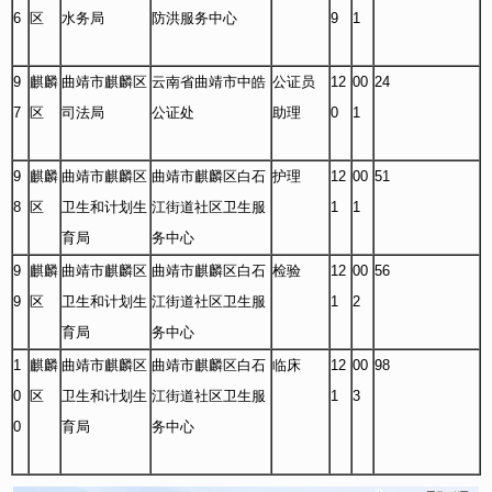
6
区
水务局
防洪服务中心
9
1
9
麒麟
曲靖市麒麟区
云南省曲靖市中皓
公证员
12
00
24
7
区
司法局
公证处
助理
0
1
9
麒麟
曲靖市麒麟区
曲靖市麒麟区白石
护理
12
00
51
8
区
卫生和计划生
江街道社区卫生服
1
1
育局
务中心
9
麒麟
曲靖市麒麟区
曲靖市麒麟区白石
检验
12
00
56
9
区
卫生和计划生
江街道社区卫生服
1
2
育局
务中心
1
麒麟
曲靖市麒麟区
曲靖市麒麟区白石
临床
12
00
98
0
区
卫生和计划生
江街道社区卫生服
1
3
0
育局
务中心