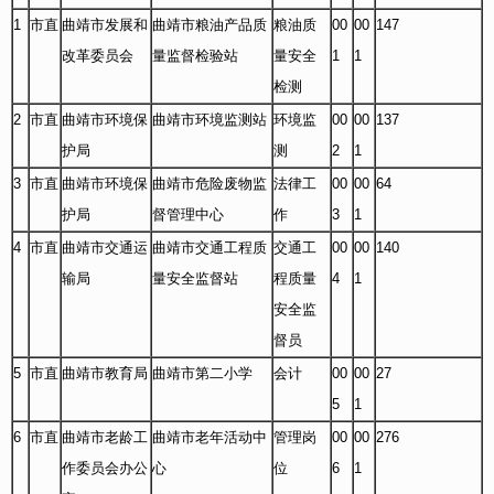
1
市直
曲靖市发展和
曲靖市粮油产品质
粮油质
00
00
147
改革委员会
量监督检验站
量安全
1
1
检测
2
市直
曲靖市环境保
曲靖市环境监测站
环境监
00
00
137
护局
测
2
1
3
市直
曲靖市环境保
曲靖市危险废物监
法律工
00
00
64
护局
督管理中心
作
3
1
4
市直
曲靖市交通运
曲靖市交通工程质
交通工
00
00
140
输局
量安全监督站
程质量
4
1
安全监
督员
5
市直
曲靖市教育局
曲靖市第二小学
会计
00
00
27
5
1
6
市直
曲靖市老龄工
曲靖市老年活动中
管理岗
00
00
276
作委员会办公
心
位
6
1