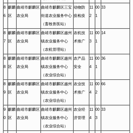
8
麒麟
曲靖市麒麟区
曲靖市麒麟区三宝
动物防
11
00
33
6
区
农业局
街道农业服务中心
疫检疫
2
1
（畜牧兽医站）
8
麒麟
曲靖市麒麟区
曲靖市麒麟区越州
农机技
11
00
14
7
区
农业局
镇农业服务中心
术推广
3
1
（农机管理站）
8
麒麟
曲靖市麒麟区
曲靖市麒麟区越州
农产品
11
00
36
8
区
农业局
镇农业服务中心
安全
4
1
（农业综合站）
8
麒麟
曲靖市麒麟区
曲靖市麒麟区越州
农业技
11
00
66
9
区
农业局
镇农业服务中心
术推广
4
2
（农业综合站）
9
麒麟
曲靖市麒麟区
曲靖市麒麟区越州
农业经
11
00
33
0
区
农业局
镇农业服务中心
济管理
4
3
（农业综合站）