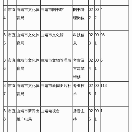
3
市直
曲靖市文化体
曲靖市图书馆
图书管
02
00
4
4
育局
理岗位
2
2
3
市直
曲靖市文化体
曲靖市文化馆
科技信
02
00
98
5
育局
息
3
1
3
市直
曲靖市文化体
曲靖市文物管理所
考古及
02
00
6
6
育局
古建筑
4
1
维修
3
市直
曲靖市文化体
曲靖市新闻图片社
专业技
02
00
113
7
育局
术
5
1
3
市直
曲靖市新闻出
曲靖电视台
播音主
02
00
1
8
版广电局
持
6
1