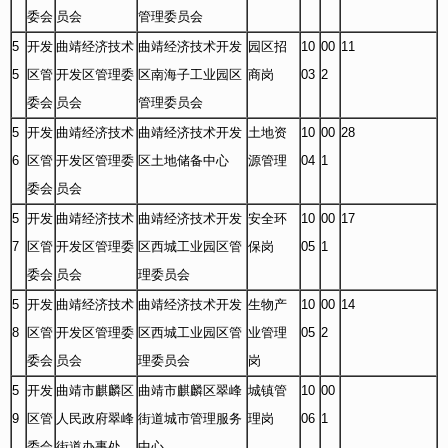
委会
员会
管理委员会
5
开发
曲靖经济技术
曲靖经济技术开发
园区招
10
00
11
5
区管
开发区管理委
区南海子工业园区
商岗
03
2
委会
员会
管理委员会
5
开发
曲靖经济技术
曲靖经济技术开发
土地资
10
00
28
6
区管
开发区管理委
区土地储备中心
源管理
04
1
委会
员会
5
开发
曲靖经济技术
曲靖经济技术开发
安全环
10
00
17
7
区管
开发区管理委
区西城工业园区管
保岗
05
1
委会
员会
理委员会
5
开发
曲靖经济技术
曲靖经济技术开发
生物产
10
00
14
8
区管
开发区管理委
区西城工业园区管
业管理
05
2
委会
员会
理委员会
岗
5
开发
曲靖市麒麟区
曲靖市麒麟区翠峰
城镇管
10
00
9
区管
人民政府翠峰
街道城市管理服务
理岗
06
1
委会
街道办事处
中心