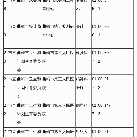
1
市直
曲靖市水务局
曲靖市水务局工程
专业技
01
00
3
8
管理站
术
5
1
1
市直
曲靖市统计局
曲靖市统计监测研
会计
01
00
26
9
究中心
6
1
2
市直
曲靖市卫生和
曲靖市第三人民医
检验科
01
00
59
0
计划生育委员
院
7
1
会
2
市直
曲靖市卫生和
曲靖市第三人民医
精神科
01
00
31
1
计划生育委员
院
医疗
7
2
会
2
市直
曲靖市卫生和
曲靖市第三人民医
信息科
01
00
147
2
计划生育委员
院
7
3
会
2
市直
曲靖市卫生和
曲靖市第三人民医
组织人
01
00
21