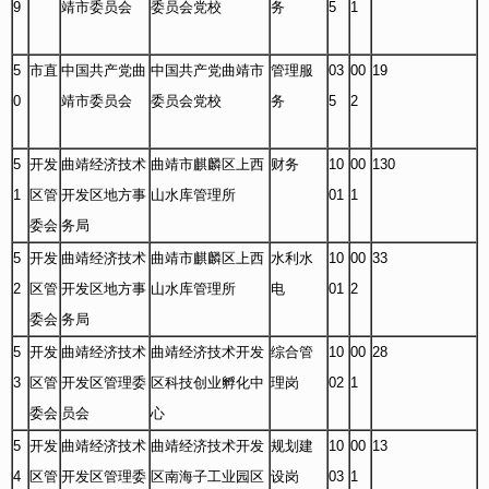
9
靖市委员会
委员会党校
务
5
1
5
市直
中国共产党曲
中国共产党曲靖市
管理服
03
00
19
0
靖市委员会
委员会党校
务
5
2
5
开发
曲靖经济技术
曲靖市麒麟区上西
财务
10
00
130
1
区管
开发区地方事
山水库管理所
01
1
委会
务局
5
开发
曲靖经济技术
曲靖市麒麟区上西
水利水
10
00
33
2
区管
开发区地方事
山水库管理所
电
01
2
委会
务局
5
开发
曲靖经济技术
曲靖经济技术开发
综合管
10
00
28
3
区管
开发区管理委
区科技创业孵化中
理岗
02
1
委会
员会
心
5
开发
曲靖经济技术
曲靖经济技术开发
规划建
10
00
13
4
区管
开发区管理委
区南海子工业园区
设岗
03
1