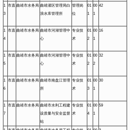
1
市直
曲靖市水务局
曲靖灌区管理局白
管理岗
01
00
42
3
浪水库管理所
位
1
1
1
市直
曲靖市水务局
曲靖市河湖管理中
专业技
01
00
16
4
心
术
2
1
1
市直
曲靖市水务局
曲靖市河湖管理中
专业技
01
00
32
5
心
术
2
2
1
市直
曲靖市水务局
曲靖市南盘江管理
专业技
01
00
30
6
所
术
3
1
1
市直
曲靖市水务局
曲靖市水利工程建
专业技
01
00
59
7
设质量与安全监督
术
4
1
站