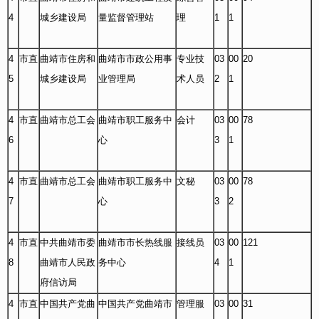
4
城乡建设局
量监督管理站
理
1
1
4
市直
曲靖市住房和
曲靖市市政公用事
专业技
03
00
20
5
城乡建设局
业管理局
术人员
2
1
4
市直
曲靖市总工会
曲靖市职工服务中
会计
03
00
78
6
心
3
1
4
市直
曲靖市总工会
曲靖市职工服务中
文秘
03
00
78
7
心
3
2
4
市直
中共曲靖市委
曲靖市市长热线服
接线员
03
00
121
8
曲靖市人民政
务中心
4
1
府信访局
4
市直
中国共产党曲
中国共产党曲靖市
管理服
03
00
31