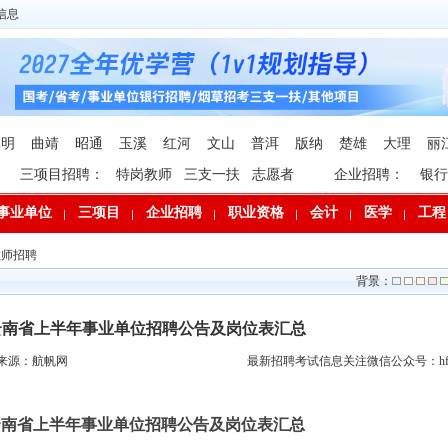
信息
昆明
曲靖
昭通
玉溪
红河
文山
普洱
版纳
楚雄
大理
丽
三项目招聘：
特岗教师
三支一扶
志愿者
企业招聘：
银行
事业单位
三项目
企业招聘
职业资格
会计
医学
工程
教师招聘
背景：
年云南省上半年事业单位招聘公告及岗位表汇总
来源：航帆网
最新招聘考试信息关注微信公众号：hfp
年云南省上半年事业单位招聘公告及岗位表汇总