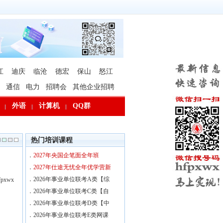
江
迪庆
临沧
德宏
保山
怒江
通信
电力
招聘会
其他企业招聘
外语
计算机
QQ群
热门培训课程
．
2027年央国企笔面全年班
．
2027年仕途无忧全年优学营新
．
2026年事业单位联考A类【综
xwx
．
2026年事业单位联考C类【自
．
2026年事业单位联考D类【中
．
2026年事业单位联考E类网课