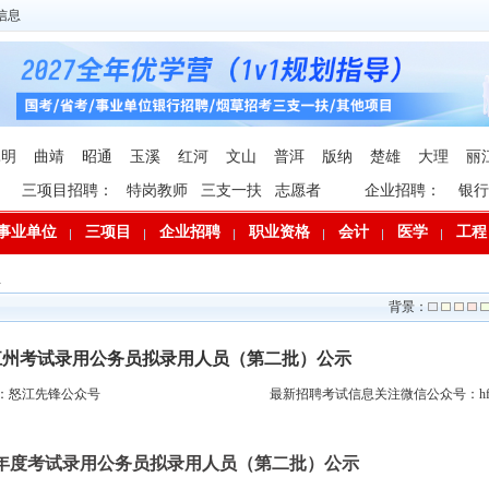
信息
昆明
曲靖
昭通
玉溪
红河
文山
普洱
版纳
楚雄
大理
丽
三项目招聘：
特岗教师
三支一扶
志愿者
企业招聘：
银行
事业单位
三项目
企业招聘
职业资格
会计
医学
工程
息
背景：
怒江州考试录用公务员拟录用人员（第二批）公示
：怒江先锋公众号
最新招聘考试信息关注微信公众号：hfp
26年度考试录用公务员拟录用人员（第二批）公示