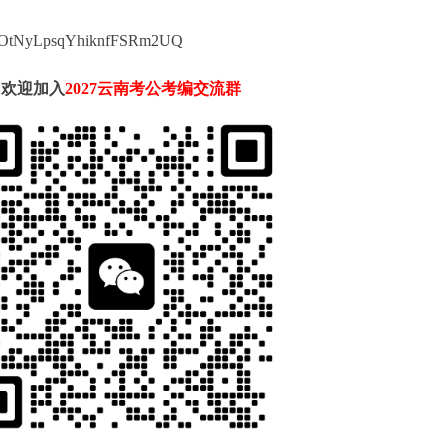
/aOtNyLpsqYhiknfFSRm2UQ
欢迎加入
2027云南考公考编交流群