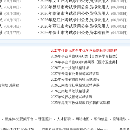
系
2026年文山州考试录用公务员拟录用人
(06月10日)
(06月10日)
人
2026年昆明市考试录用公务员拟录用人
(06月10日)
(06月08日)
录
2026年临沧市考试录用公务员拟录用人
(06月08日)
(06月08日)
员
2026年怒江州考试录用公务员拟录用人
(06月05日)
(06月05日)
人
2026年丽江市考试录用公务员拟录用人
(06月04日)
(06月03日)
系
2026年保山市考试录用公务员体检有关
(05月27日)
(04月30日)
．
2027年仕途无忧全年优学营新课标培训课程
．
2026年事业单位联考C类【自然科学专技类】
．
2026年事业单位联考E类网课【医疗卫生类】
】
．
2026三支一扶笔试精讲课
．
2027年云南省公务员笔试精讲课
．
2025年云南省特岗教师面试课程
考前培训课程
．
2026云南农信社秋招笔试精讲课
．
2026云南烟草笔试精讲课
．
2027年银行校招笔试精讲课
．
2025年昆明市教体局教师招聘面试课程
们
-
新媒体/短视频平台
-
课堂照片
-
人才招聘
-
网站地图
-
帮助信息
-
投诉建议
-65099533/13759567129 咨询及获取新信息关注微信公众号：hfpxwx
各类考