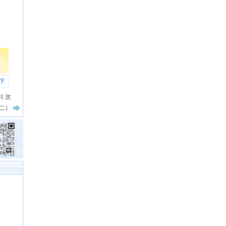
下
01
次
二）