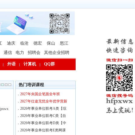
江
迪庆
临沧
德宏
保山
怒江
通信
电力
招聘会
其他企业招聘
外语
计算机
QQ群
热门培训课程
．
2027年央国企笔面全年班
．
2027年仕途无忧全年优学营新
．
2026年事业单位联考A类【综
xwx
．
2026年事业单位联考C类【自
．
2026年事业单位联考D类【中
．
2026年事业单位联考E类网课